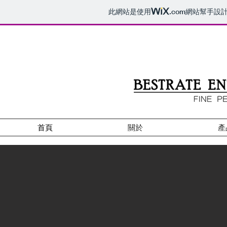
此網站是使用
.com
網站幫手設
首頁
關於
產